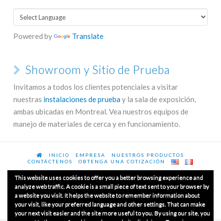
Powered by
Translate
Showroom y Sitio de Prueba
Invitamos a todos los clientes potenciales a visitar
nuestras
instalaciones de prueba
y la sala de exposición,
ambas ubicadas en Montreal. Vea nuestros equipos de
manejo de materiales de cerca y en funcionamiento.
INICIO
EMPRESA
NUESTROS PRODUCTOS
CONTÁCTENOS
OBTENGA UNA COTIZACIÓN
This website uses cookies to offer you a better browsing experience and
analyze web traffic. A cookie is a small piece of text sent to your browser by
a website you visit. It helps the website to remember information about
© Copyrights 2020
Luxme International Ltd.
Todos los
your visit, like your preferred language and other settings. That can make
derechos reservados.
your next visit easier and the site more useful to you. By using our site, you