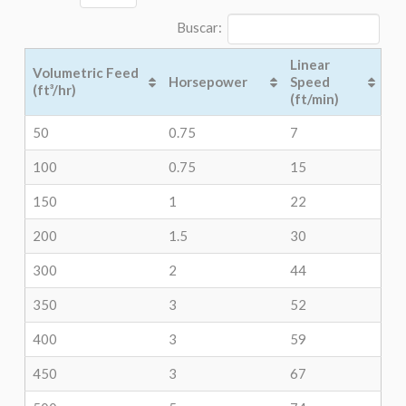
Buscar:
Linear
Volumetric Feed
Horsepower
Speed
(ft³/hr)
(ft/min)
50
0.75
7
100
0.75
15
150
1
22
200
1.5
30
300
2
44
350
3
52
400
3
59
450
3
67