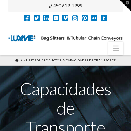
T
450 619-1999
t
W
Nav
HOME
NUESTROS PRODUCTOS
CAPACIDADES DE TRANSPORTE
Capacidades
de
Transporte