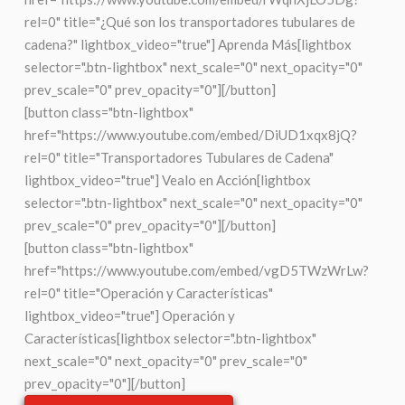
rel=0" title="¿Qué son los transportadores tubulares de
cadena?" lightbox_video="true"] Aprenda Más[lightbox
selector=".btn-lightbox" next_scale="0" next_opacity="0"
prev_scale="0" prev_opacity="0"][/button]
[button class="btn-lightbox"
href="https://www.youtube.com/embed/DiUD1xqx8jQ?
rel=0" title="Transportadores Tubulares de Cadena"
lightbox_video="true"] Vealo en Acción[lightbox
selector=".btn-lightbox" next_scale="0" next_opacity="0"
prev_scale="0" prev_opacity="0"][/button]
[button class="btn-lightbox"
href="https://www.youtube.com/embed/vgD5TWzWrLw?
rel=0" title="Operación y Características"
lightbox_video="true"] Operación y
Características[lightbox selector=".btn-lightbox"
next_scale="0" next_opacity="0" prev_scale="0"
prev_opacity="0"][/button]